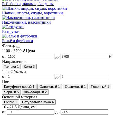
Бейсболки, панамы, банданы
Шапки, шарфы, снуды, воротники
Наколенники, налокотники
Разгрузки
Бельё и футболки
Фильтр
1100
-
3700
₽
Цена
от
до
₽
Направление
Тактика
1
Кожа
3
1
-
2
Объем, л
от
до
Цвет
Камуфляж серый
1
Оливковый
1
Оранжевый
1
Песочный
1
Черный
5
Шоколадный
2
Основной материал
Oxford
1
Натуральная кожа
4
10
-
21.5
Длина, см
от
до