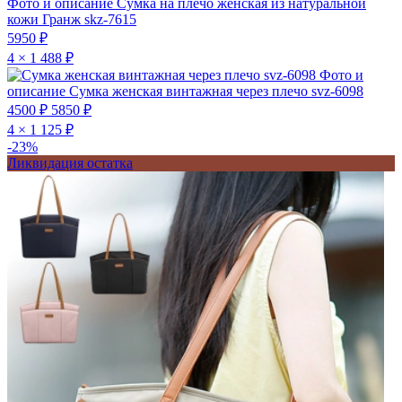
Фото и описание
Сумка на плечо женская из натуральной
кожи Гранж skz-7615
5950 ₽
4 × 1 488 ₽
Фото и
описание
Сумка женская винтажная через плечо svz-6098
4500 ₽
5850 ₽
4 × 1 125 ₽
-23%
Ликвидация остатка