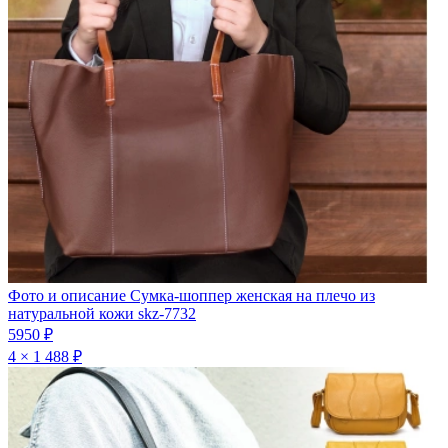
Фото и описание
Сумка-шоппер женская на плечо из
натуральной кожи skz-7732
5950 ₽
4 × 1 488 ₽