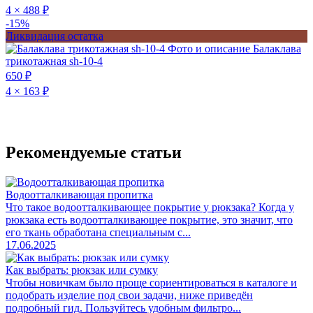
4 × 488 ₽
-15%
Ликвидация остатка
Фото и описание
Балаклава
трикотажная sh-10-4
650 ₽
4 × 163 ₽
Рекомендуемые статьи
Водоотталкивающая пропитка
Что такое водоотталкивающее покрытие у рюкзака? Когда у
рюкзака есть водоотталкивающее покрытие, это значит, что
его ткань обработана специальным с...
17.06.2025
Как выбрать: рюкзак или сумку
Чтобы новичкам было проще сориентироваться в каталоге и
подобрать изделие под свои задачи, ниже приведён
подробный гид. Пользуйтесь удобным фильтро...