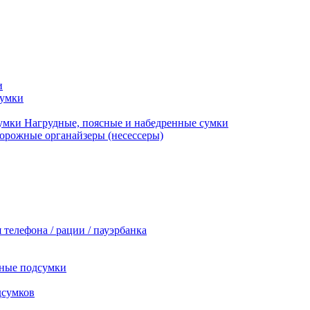
и
сумки
Нагрудные, поясные и набедренные сумки
орожные органайзеры (несессеры)
 телефона / рации / пауэрбанка
ные подсумки
дсумков