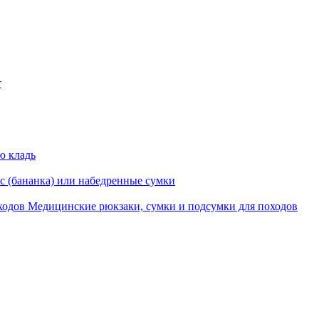
т
ю кладь
с (бананка) или набедренные сумки
Медицинские рюкзаки, сумки и подсумки для походов