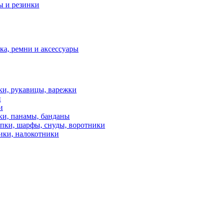
ы и резинки
а, ремни и аксессуары
ки, рукавицы, варежки
и
и
ки, панамы, банданы
пки, шарфы, снуды, воротники
ики, налокотники