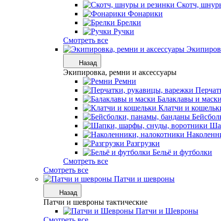
Скотч, шнур
Фонарики
Брелки
Ручки
Смотреть все
Экипировк
Назад
Экипировка, ремни и аксессуары
Ремни
Перчат
Балаклавы и маск
Клатчи и кошельк
Бейсбол
Ша
Наколенн
Разгрузки
Бельё и футболки
Смотреть все
Смотреть все
Патчи и шевроны
Назад
Патчи и шевроны тактические
Патчи и Шевроны
Смотреть все